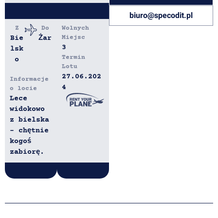
biuro@specodit.pl
Z
Do
Wolnych
Bie
Żar
Miejsc
3
lsk
Termin
o
Lotu
27.06.202
Informacje
4
o locie
Lece
widokowo
z bielska
- chętnie
kogoś
zabiorę.