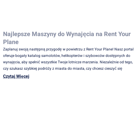
Najlepsze Maszyny do Wynajęcia na Rent Your
Plane
Zaplanuj swoją następną przygodę w powietrzu z Rent Your Plane! Nasz portal
oferuje bogaty katalog samolotów, helikopterów i szybowców dostępnych do
wynajęcia, aby spełnić wszystkie Twoje lotnicze marzenia. Niezależnie od tego,
czy szukasz szybkiej podróży z miasta do miasta, czy chcesz cieszyć się
spokojnym lotem nad malowniczymi krajobrazami, mamy idealną maszynę
Czytaj Więcej
dla Ciebie.
Wybierz Spośród Wielu Opcji – Nasz katalog maszyn zawiera różnorodne
modele i typy samolotów, helikopterów i szybowców, aby sprostać różnym
potrzebom i preferencjom. Znajdziesz tutaj zarówno nowoczesne,
wysokowydajne samoloty, jak i klasyczne szybowce, które zapewnią Ci
niezapomniane wrażenia z lotu.
Elastyczne Warunki Wynajmu
Rent Your Plane oferuje elastyczne warunki wynajmu, dzięki którym możesz