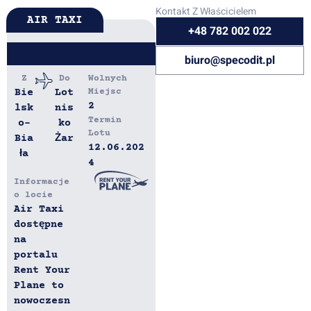
Kontakt Z Właścicielem
AIR TAXI
+48 782 002 022
biuro@specodit.pl
Z
Do
Wolnych
Bie
Lot
Miejsc
2
lsk
nis
Termin
o-
ko
Lotu
Bia
Żar
12.06.202
ła
4
Informacje
o locie
Air Taxi
dostępne
na
portalu
Rent Your
Plane to
nowoczesn