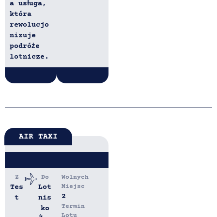
a usługa,
która
rewolucjo
nizuje
podróże
lotnicze.
AIR TAXI
Z
Do
Wolnych
Tes
Lot
Miejsc
2
t
nis
Termin
ko
Lotu